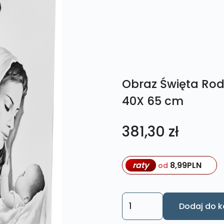
Obraz Święta Rod
40X 65 cm
381,30
zł
raty
8,99
PLN
od
ilość
Dodaj do k
Obraz