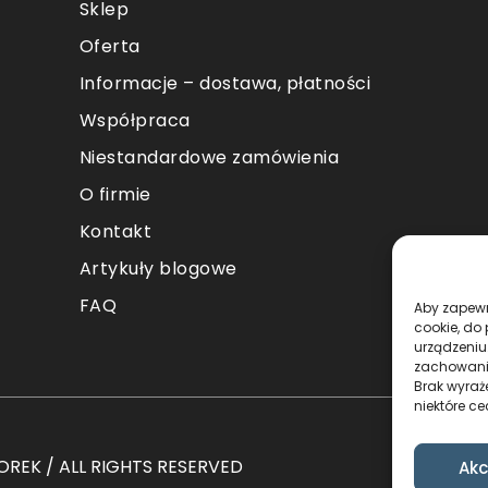
Sklep
Oferta
Informacje – dostawa, płatności
Współpraca
Niestandardowe zamówienia
O firmie
Kontakt
Artykuły blogowe
FAQ
Aby zapewni
cookie, do
urządzeniu
zachowanie
Brak wyraż
niektóre ce
REK / ALL RIGHTS RESERVED
Akc