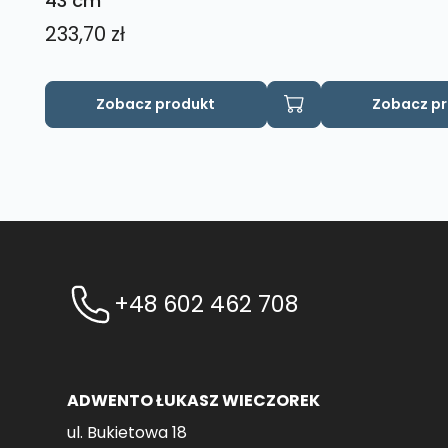
43 cm
233,70
zł
Zobacz produkt
Zobacz p
+48 602 462 708
ADWENTO ŁUKASZ WIECZOREK
ul. Bukietowa 18