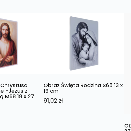
 Chrystusa
Obraz Święta Rodzina S65 13 x
ie -Jezus z
19 cm
ą M68 18 x 27
91,02
zł
Ob