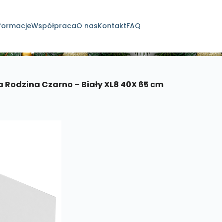
formacje
Współpraca
O nas
Kontakt
FAQ
dukty
 Rodzina Czarno – Biały XL8 40X 65 cm