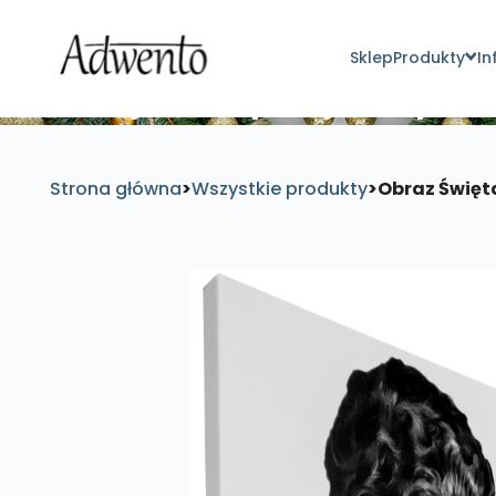
Sklep
Produkty
In
Znajdź inspirujące pro
Strona główna
>
Wszystkie produkty
>
Obraz Święta