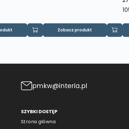
27
10
rodukt
Zobacz produkt
pmkw@interia.pl
SZYBKI DOSTĘP
Strona główna