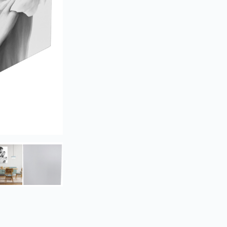
Święta
Rodzina
Czarno
-
Biały
XL8
40X
65
cm