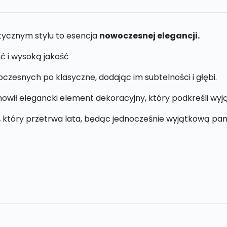
tycznym stylu to esencja
nowoczesnej elegancji.
ć i wysoką jakość
zesnych po klasyczne, dodając im subtelności i głębi.
anowił elegancki element dekoracyjny, który podkreśli w
,
który przetrwa lata, będąc jednocześnie wyjątkową pam