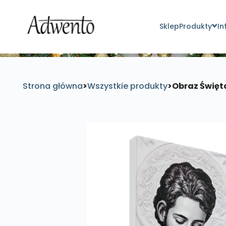
Sklep
Produkty
In
Znajdź inspirujące pro
Strona główna
>
Wszystkie produkty
>
Obraz Święta