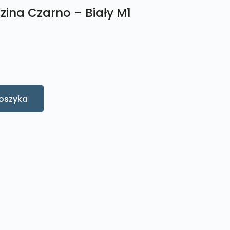
zina Czarno – Biały M1
oszyka