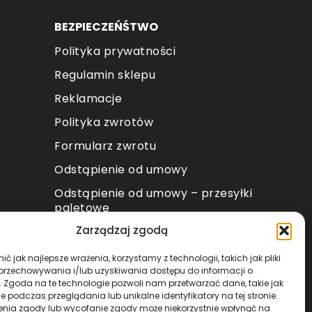
BEZPIECZEŃŚTWO
Polityka prywatności
Regulamin sklepu
Reklamacje
Polityka zwrotów
Formularz zwrotu
Odstąpienie od umowy
Odstąpienie od umowy – przesyłki
paletowe
Zarządzaj zgodą
METODY PŁATNOŚCI
ć jak najlepsze wrażenia, korzystamy z technologii, takich jak pliki
 przechowywania i/lub uzyskiwania dostępu do informacji o
. Zgoda na te technologie pozwoli nam przetwarzać dane, takie jak
 podczas przeglądania lub unikalne identyfikatory na tej stronie.
enia zgody lub wycofanie zgody może niekorzystnie wpłynąć na