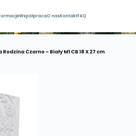
formacje
Współpraca
O nas
Kontakt
FAQ
dukty
 Rodzina Czarno – Biały M1 CB 18 X 27 cm