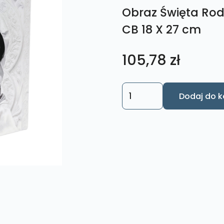
Obraz Święta Rod
CB 18 X 27 cm
105,78
zł
ilość
Dodaj do k
Obraz
Święta
Rodzina
Czarno
–
Biały
M1
CB
18
X