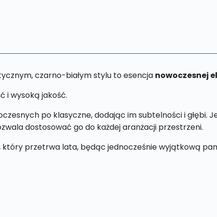
27
cm
tycznym, czarno-białym stylu to esencja
nowoczesnej el
ć i wysoką jakość.
zesnych po klasyczne, dodając im subtelności i głębi. 
pozwala dostosować go do każdej aranżacji przestrzeni.
,
który przetrwa lata, będąc jednocześnie wyjątkową pam