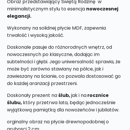
Obraz przedstawiający Świętą Rodzinę w
18
minimalistycznym stylu to esencja
nowoczesnej
x
elegancji.
27cm
Wykonany na solidnej płycie MDF, zapewnia
trwałość i wysoką jakość.
Doskonale pasuje do różnorodnych wnętrz, od
nowoczesnych po klasyczne, dodając im
subtelności i głębi. Jego uniwersalność sprawia, że
może być zarówno stawiany na półce, jak i
zawieszany na ścianie, co pozwala dostosować go
do każdej aranżacji przestrzeni.
Doskonały prezent na
ślub,
jak i na
rocznice
ślubu,
który przetrwa lata, będąc jednocześnie
wyjątkową pamiątką dla nowożeńców i jubilatów.
orginalny obraz na płycie drewnopodobnej o
grubosci 2 cm