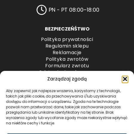
PN - PT 08:00–18:00
BEZPIECZEŃŚTWO
Polityka prywatności
Regulamin sklepu
Reklamacje
Polityka zwrotów
Formularz zwrotu
Odstąpienie od umowy
Odstąpienie od umowy – przesyłki paletowe
Zarządzaj zgodą
Aby zapewnić jak najlepsze wrażenia, korzystamy z technologii,
METODY PŁATNOŚCI
takich jak pliki cookie, do przechowywania i/lub uzyskiwania
dostępu do informacji o urządzeniu. Zgoda na te technologie
pozwoli nam przetwarzać dane, takie jak zachowanie podczas
przeglądania lub unikalne identyfikatory na tej stronie. Brak
wyrażenia zgody lub wycofanie zgody może niekorzystnie wpłynąć
na niektóre cechy i funkcje.