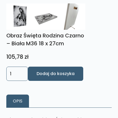
Obraz Święta Rodzina Czarno
– Biała M36 18 x 27cm
105,78
zł
ilość
Dodaj do koszyka
Obraz
Święta
Rodzina
Czarno
OPIS
-
Biała
M36