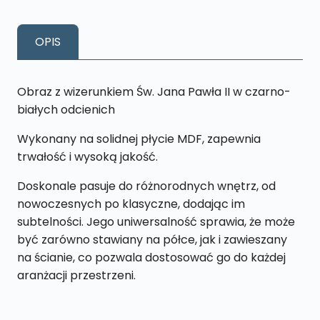
Jan
Paweł
OPIS
II
Kolor
S17
Obraz z wizerunkiem Św. Jana Pawła II w czarno-
13
białych odcienich
x
Wykonany na solidnej płycie MDF, zapewnia
19
trwałość i wysoką jakość.
cm
Doskonale pasuje do różnorodnych wnętrz, od
nowoczesnych po klasyczne, dodając im
subtelności. Jego uniwersalność sprawia, że może
być zarówno stawiany na półce, jak i zawieszany
na ścianie, co pozwala dostosować go do każdej
aranżacji przestrzeni.