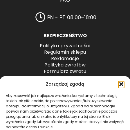
FAQ
PN - PT 08:00–18:00
BEZPIECZEŃŚTWO
Polityka prywatności
Regulamin sklepu
Reklamacje
Polityka zwrotów
Formularz zwrotu
Odstąpienie od umowy
Odstąpienie od umowy – przesyłki paletowe
Zarządzaj zgodą
Aby zapewnić jak najlepsze wrażenia, korzystamy z technologii,
METODY PŁATNOŚCI
takich jak pliki cookie, do przechowywania i/lub uzyskiwania
dostępu do informacji o urządzeniu. Zgoda na te technologie
pozwoli nam przetwarzać dane, takie jak zachowanie podczas
przeglądania lub unikalne identyfikatory na tej stronie. Brak
wyrażenia zgody lub wycofanie zgody może niekorzystnie wpłynąć
na niektóre cechy i funkcje.