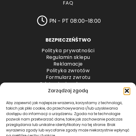
FAQ
PN - PT 08:00–18:00
BEZPIECZEŃŚTWO
Polityka prywatności
Regulamin sklepu
Reklamacje
Polityka zwrotów
Formularz zwrotu
Odstąpienie od umowy
Odstąpienie od umowy – przesyłki paletowe
Zarządzaj zgodą
Aby zapewnić jak najlepsze wrażenia, korzystamy z technologii,
METODY PŁATNOŚCI
takich jak pliki cookie, do przechowywania i/lub uzyskiwania
dostępu do informacji o urządzeniu. Zgoda na te technologie
pozwoli nam przetwarzać dane, takie jak zachowanie podczas
przeglądania lub unikalne identyfikatory na tej stronie. Brak
wyrażenia zgody lub wycofanie zgody może niekorzystnie wpłynąć
na niektóre cechy i funkcje.