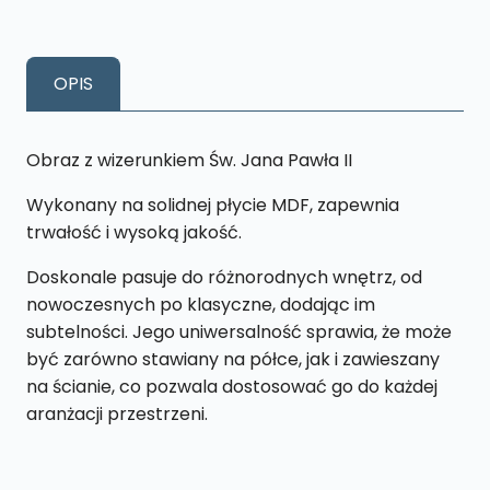
Św.
Jan
Paweł
OPIS
II
Kolor
S16
Obraz z wizerunkiem Św. Jana Pawła II
13
Wykonany na solidnej płycie MDF, zapewnia
x
trwałość i wysoką jakość.
19
cm
Doskonale pasuje do różnorodnych wnętrz, od
nowoczesnych po klasyczne, dodając im
subtelności. Jego uniwersalność sprawia, że może
być zarówno stawiany na półce, jak i zawieszany
na ścianie, co pozwala dostosować go do każdej
aranżacji przestrzeni.