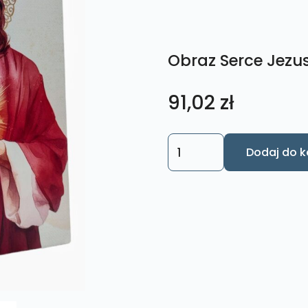
Obraz Serce Jezus
91,02
zł
ilość
Dodaj do k
Obraz
Serce
Jezusa
S41
13
x
19
cm