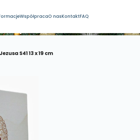
formacje
Współpraca
O nas
Kontakt
FAQ
dukty
Jezusa S41 13 x 19 cm