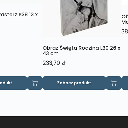
asterz S38 13 x
Ob
Ma
38
Obraz Święta Rodzina L30 26 x
43 cm
233,70
zł
rodukt
Zobacz produkt