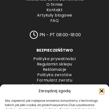
O firmie
Kontakt
Artykuły blogowe
FAQ
PN - PT 08:00–18:00
BEZPIECZEŃŚTWO
Polityka prywatności
Regulamin sklepu
Reklamacje
Polityka zwrotów
Formularz zwrotu
Odstąpienie od umowy
Odstąpienie od umowy – przesyłki paletowe
Zarządzaj zgodą
Aby zapewnić jak najlepsze wrażenia, korzystamy z technologii,
METODY PŁATNOŚCI
takich jak pliki cookie, do przechowywania i/lub uzyskiwania