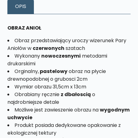
Czerwona
OPIS
Rozmiar
L
nr.
OBRAZ ANIOŁ
28
Obraz przedstawiający uroczy wizerunek Pary
Aniołów w
czerwonych
szatach
Wykonany
nowoczesnymi
metodami
drukarskimi
Orginalny,
pastelowy
obraz na płycie
drewnopodobnej o grubosci 2cm
Wymiar obrazu 31,5cm x 13cm
Obrabiany ręcznie
z dbałoscią
o
najdrobniejsze detale
Możliwe jest zawieszenie obrazu na
wygodnym
uchwycie
Produkt posiada dedykowane opakowanie z
ekologicznej tektury