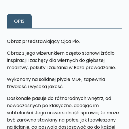
Ojciec
Pio
M10
OPIS
18
x
27
Obraz przedstawiający Ojca Pio.
cm
Obraz z jego wizerunkiem często stanowi źródło
inspiracji i zachęty dla wiernych do głębszej
modlitwy, pokuty i zaufania w Boże prowadzenie.
Wykonany na solidnej płycie MDF, zapewnia
trwałość i wysoką jakość.
Doskonale pasuje do różnorodnych wnętrz, od
nowoczesnych po klasyczne, dodając im
subtelności. Jego uniwersalność sprawia, że może
być zarówno stawiany na półce, jak i zawieszany
na ścianie, co pozwala dostosować go do każdej