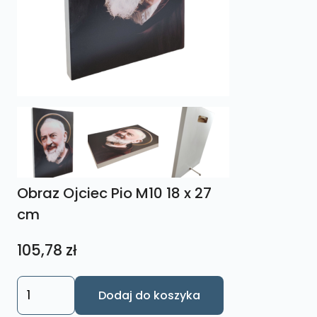
Obraz Ojciec Pio M10 18 x 27
cm
105,78
zł
ilość
Dodaj do koszyka
Obraz