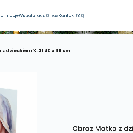
formacje
Współpraca
O nas
Kontakt
FAQ
dukty
z dzieckiem XL31 40 x 65 cm
Obraz Matka z dz