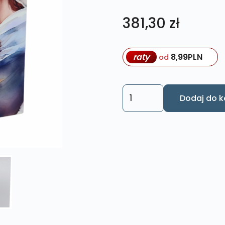
381,30
zł
raty
8,99
PLN
od
ilość
Dodaj do k
Obraz
Matka
z
dzieckiem
XL31
40
x
65
cm