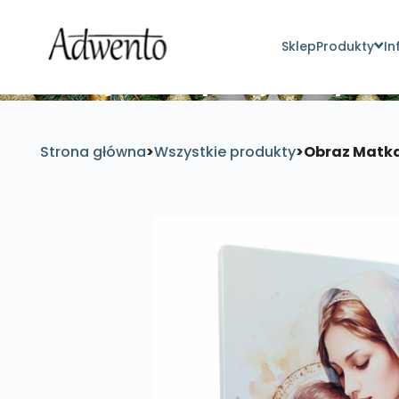
Sklep
Produkty
In
Znajdź inspirujące pro
Strona główna
>
Wszystkie produkty
>
Obraz Matka 