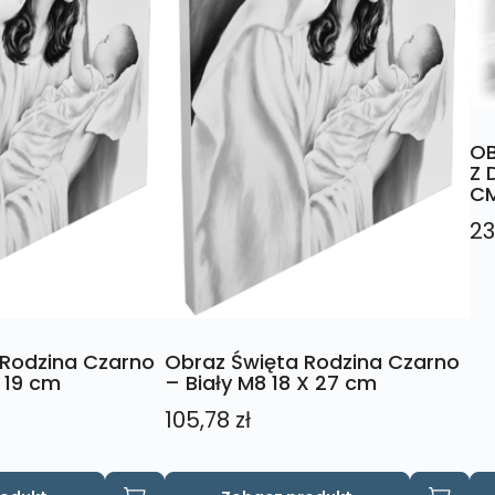
OB
Z 
C
23
 Rodzina Czarno
Obraz Święta Rodzina Czarno
X 19 cm
– Biały M8 18 X 27 cm
105,78
zł