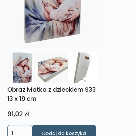
Obraz Matka z dzieckiem S33
13 x 19 cm
91,02
zł
ilość
Dodaj do koszyka