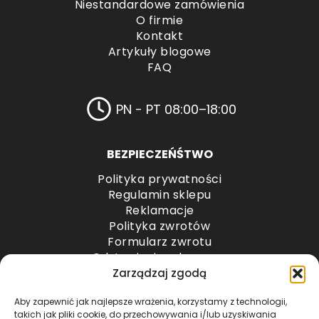
Niestandardowe zamówienia
O firmie
Kontakt
Artykuły blogowe
FAQ
PN - PT 08:00–18:00
BEZPIECZEŃŚTWO
Polityka prywatności
Regulamin sklepu
Reklamacje
Polityka zwrotów
Formularz zwrotu
Odstąpienie od umowy
Odstąpienie od umowy – przesyłki paletowe
Zarządzaj zgodą
Aby zapewnić jak najlepsze wrażenia, korzystamy z technologii,
METODY PŁATNOŚCI
takich jak pliki cookie, do przechowywania i/lub uzyskiwania