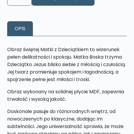
Obraz
Matka
z
dzieckiem
OPIS
S33
13
x
Obraz świętej Matki z Dzieciątkiem to wizerunek
19
pełen delikatności i spokoju. Matka Boska trzyma
cm
Dzieciątko Jezus blisko siebie z miłością i czułością.
Jej twarz promieniuje spokojem i łagodnością, a
spojrzenie pełne jest miłości i troski.
Obraz wykonany na solidnej płycie MDF, zapewnia
trwałość i wysoką jakość.
Doskonale pasuje do różnorodnych wnętrz, od
nowoczesnych po klasyczne, dodając im
subtelności. Jego uniwersalność sprawia, że może
być zarówno stawiany na półce, jak i zawieszany