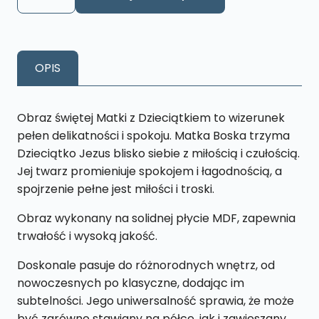
Obraz
Matka
z
dzieckiem
OPIS
S31
13
x
Obraz świętej Matki z Dzieciątkiem to wizerunek
19
pełen delikatności i spokoju. Matka Boska trzyma
cm
Dzieciątko Jezus blisko siebie z miłością i czułością.
Jej twarz promieniuje spokojem i łagodnością, a
spojrzenie pełne jest miłości i troski.
Obraz wykonany na solidnej płycie MDF, zapewnia
trwałość i wysoką jakość.
Doskonale pasuje do różnorodnych wnętrz, od
nowoczesnych po klasyczne, dodając im
subtelności. Jego uniwersalność sprawia, że może
być zarówno stawiany na półce, jak i zawieszany