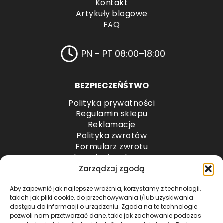
Kontakt
Artykuły blogowe
FAQ
PN - PT 08:00–18:00
BEZPIECZEŃŚTWO
Polityka prywatności
Regulamin sklepu
Reklamacje
Polityka zwrotów
Formularz zwrotu
Odstąpienie od umowy
Odstąpienie od umowy – przesyłki paletowe
Zarządzaj zgodą
Aby zapewnić jak najlepsze wrażenia, korzystamy z technologii,
METODY PŁATNOŚCI
takich jak pliki cookie, do przechowywania i/lub uzyskiwania
dostępu do informacji o urządzeniu. Zgoda na te technologie
pozwoli nam przetwarzać dane, takie jak zachowanie podczas