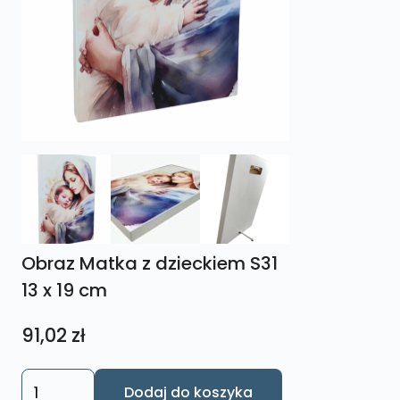
Obraz Matka z dzieckiem S31
13 x 19 cm
91,02
zł
ilość
Dodaj do koszyka