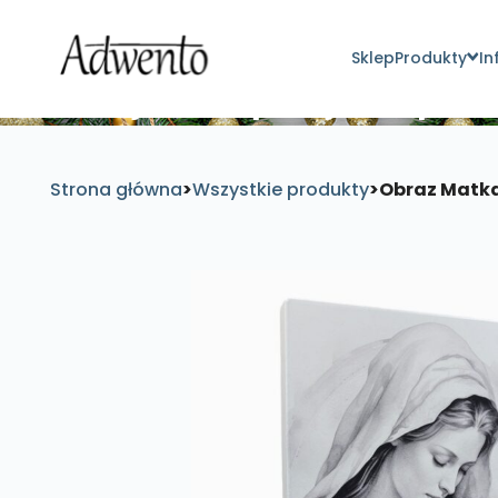
Sklep
Produkty
In
Znajdź inspirujące pro
Strona główna
>
Wszystkie produkty
>
Obraz Matka 