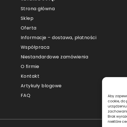
Strona główna
Sklep
Oferta
Informacje – dostawa, płatności
Współpraca
Niestandardowe zamówienia
O firmie
Kontakt
Artykuły blogowe
FAQ
Aby zapewni
cookie, do
urządzeniu
zachowanie
Brak wyraż
niektóre ce