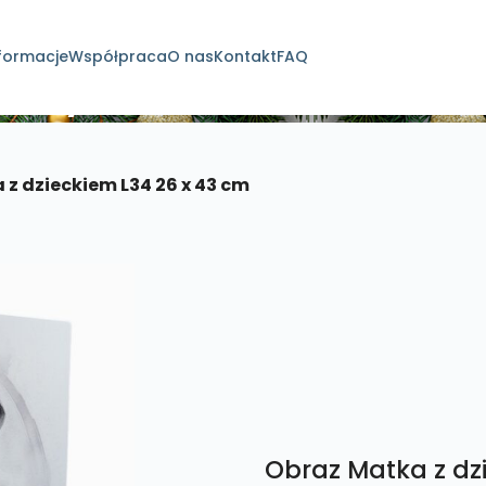
formacje
Współpraca
O nas
Kontakt
FAQ
dukty
z dzieckiem L34 26 x 43 cm
Obraz Matka z dz