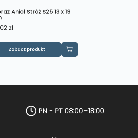
raz Anioł Stróż S25 13 x 19
m
,02
zł
Zobacz produkt
PN - PT 08:00–18:00