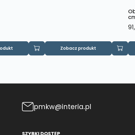
Ob
c
91
rodukt
Zobacz produkt
pmkw@interia.pl
SZYBKI DOSTĘP