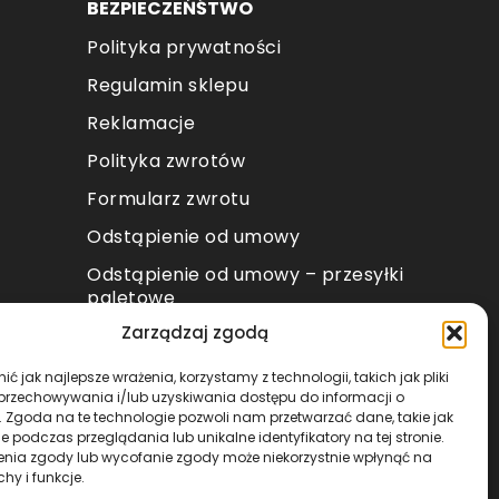
BEZPIECZEŃŚTWO
Polityka prywatności
Regulamin sklepu
Reklamacje
Polityka zwrotów
Formularz zwrotu
Odstąpienie od umowy
Odstąpienie od umowy – przesyłki
paletowe
Zarządzaj zgodą
METODY PŁATNOŚCI
ć jak najlepsze wrażenia, korzystamy z technologii, takich jak pliki
 przechowywania i/lub uzyskiwania dostępu do informacji o
. Zgoda na te technologie pozwoli nam przetwarzać dane, takie jak
 podczas przeglądania lub unikalne identyfikatory na tej stronie.
enia zgody lub wycofanie zgody może niekorzystnie wpłynąć na
chy i funkcje.