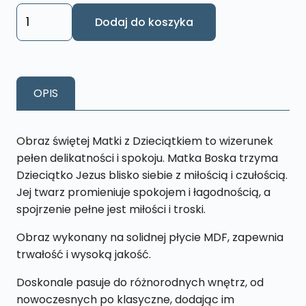
ilość
Dodaj do koszyka
Obraz
Matka
z
dzieckiem
OPIS
L33
26
x
Obraz świętej Matki z Dzieciątkiem to wizerunek
43
pełen delikatności i spokoju. Matka Boska trzyma
cm
Dzieciątko Jezus blisko siebie z miłością i czułością.
Jej twarz promieniuje spokojem i łagodnością, a
spojrzenie pełne jest miłości i troski.
Obraz wykonany na solidnej płycie MDF, zapewnia
trwałość i wysoką jakość.
Doskonale pasuje do różnorodnych wnętrz, od
nowoczesnych po klasyczne, dodając im