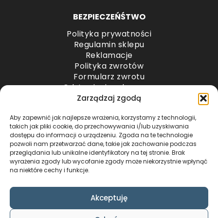
BEZPIECZEŃŚTWO
Polityka prywatności
Regulamin sklepu
Reklamacje
Polityka zwrotów
Formularz zwrotu
Odstąpienie od umowy
Odstąpienie od umowy – przesyłki paletowe
Zarządzaj zgodą
Aby zapewnić jak najlepsze wrażenia, korzystamy z technologii,
METODY PŁATNOŚCI
takich jak pliki cookie, do przechowywania i/lub uzyskiwania
dostępu do informacji o urządzeniu. Zgoda na te technologie
pozwoli nam przetwarzać dane, takie jak zachowanie podczas
przeglądania lub unikalne identyfikatory na tej stronie. Brak
wyrażenia zgody lub wycofanie zgody może niekorzystnie wpłynąć
na niektóre cechy i funkcje.
Akceptuję
COPYRIGHT © 2024 by ADWENTO ŁUKASZ