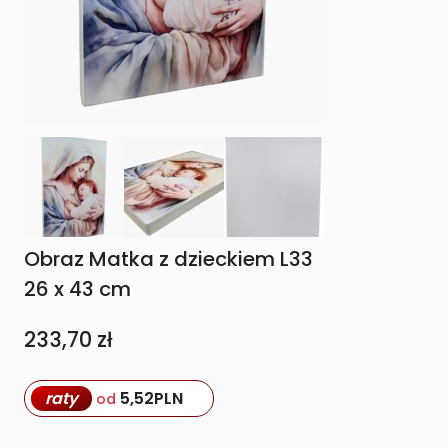
Obraz Matka z dzieckiem L33
26 x 43 cm
233,70
zł
raty
5,52
PLN
od