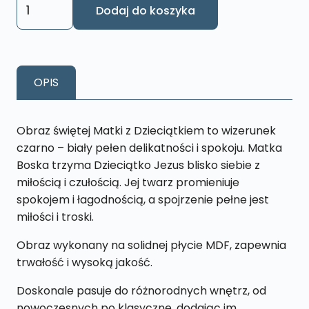
ilość
Dodaj do koszyka
Obraz
Matka
z
dzieckiem
OPIS
L32
26
x
Obraz świętej Matki z Dzieciątkiem to wizerunek
43
czarno – biały pełen delikatności i spokoju. Matka
cm
Boska trzyma Dzieciątko Jezus blisko siebie z
miłością i czułością. Jej twarz promieniuje
spokojem i łagodnością, a spojrzenie pełne jest
miłości i troski.
Obraz wykonany na solidnej płycie MDF, zapewnia
trwałość i wysoką jakość.
Doskonale pasuje do różnorodnych wnętrz, od
nowoczesnych po klasyczne, dodając im