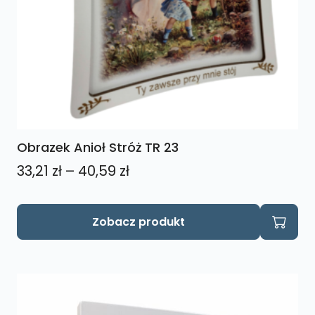
Obrazek Anioł Stróż TR 23
Zakres
33,21
zł
–
40,59
zł
cen:
od
Ten
Zobacz produkt
produkt
33,21 zł
ma
do
wiele
40,59 zł
wariantów.
Opcje