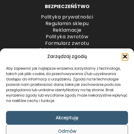
BEZPIECZEŃŚTWO
Polityka prywatności
Regulamin sklepu
Reklamacje
Polityka zwrotów
Formularz zwrotu
Odstąpienie od umowy
Odstąpienie od umowy – przesyłki paletowe
Zarządzaj zgodą
Aby zapewnić jak najlepsze wrażenia, korzystamy z technologii,
METODY PŁATNOŚCI
takich jak pliki cookie, do przechowywania i/lub uzyskiwania
dostępu do informacji o urządzeniu. Zgoda na te technologie
pozwoli nam przetwarzać dane, takie jak zachowanie podczas
przeglądania lub unikalne identyfikatory na tej stronie. Brak
wyrażenia zgody lub wycofanie zgody może niekorzystnie wpłynąć
na niektóre cechy i funkcje.
Akceptuję
COPYRIGHT © 2024 by ADWENTO ŁUKASZ
Odmów
WIECZOREK / ALL RIGHTS RESERVED