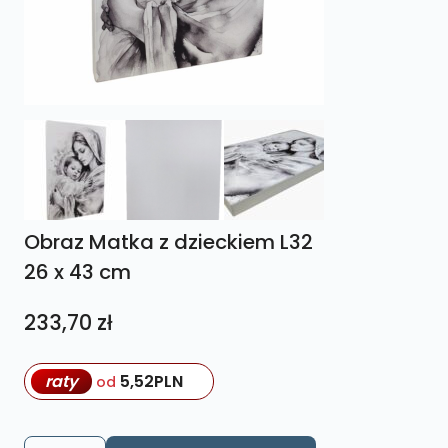
Obraz Matka z dzieckiem L32
26 x 43 cm
233,70
zł
raty
5,52
PLN
od