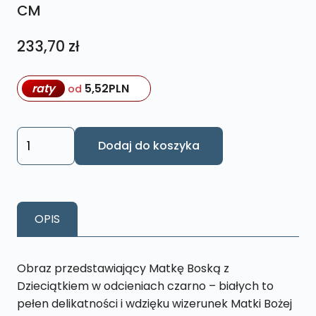
CM
233,70
zł
raty
5,52
PLN
od
ilość
Dodaj do koszyka
OBRAZ
MARYJA
MATKA
BOSKA
OPIS
Z
DZIECIĄTKIEM
L7
Obraz przedstawiający Matkę Boską z
CB
Dzieciątkiem w odcieniach czarno – białych to
26
pełen delikatności i wdzięku wizerunek Matki Bożej