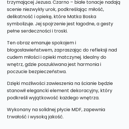
X
trzymającej Jezusa. Czarno – białe tonacje nadają
43
scenie niezwykły urok, podkreślając miłość,
CM
delikatność i opiekę, które Matka Boska
symbolizuje. Jej spojrzenie jest łagodne, a gesty
pełne serdeczności i troski.
Ten obraz emanuje spokojem i
błogosławieństwem, zapraszając do refleksji nad
cudem miłości i opieki matczynej. Idealny do
wnętrz, gdzie poszukiwana jest harmonia i
poczucie bezpieczeństwa.
Dzięki możliwości zawieszenia na ścianie będzie
stanowił elegancki element dekoracyjny, który
podkreśli wyjątkowość każdego wnętrza.
Wykonany na solidnej płycie MDF, zapewnia
trwałość i wysoką jakość.