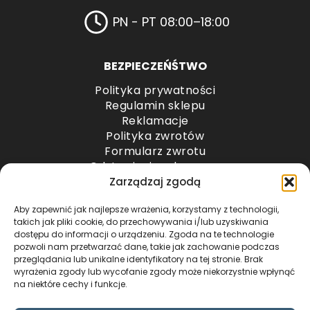
PN - PT 08:00–18:00
BEZPIECZEŃŚTWO
Polityka prywatności
Regulamin sklepu
Reklamacje
Polityka zwrotów
Formularz zwrotu
Odstąpienie od umowy
Odstąpienie od umowy – przesyłki paletowe
Zarządzaj zgodą
Aby zapewnić jak najlepsze wrażenia, korzystamy z technologii,
METODY PŁATNOŚCI
takich jak pliki cookie, do przechowywania i/lub uzyskiwania
dostępu do informacji o urządzeniu. Zgoda na te technologie
pozwoli nam przetwarzać dane, takie jak zachowanie podczas
przeglądania lub unikalne identyfikatory na tej stronie. Brak
wyrażenia zgody lub wycofanie zgody może niekorzystnie wpłynąć
na niektóre cechy i funkcje.