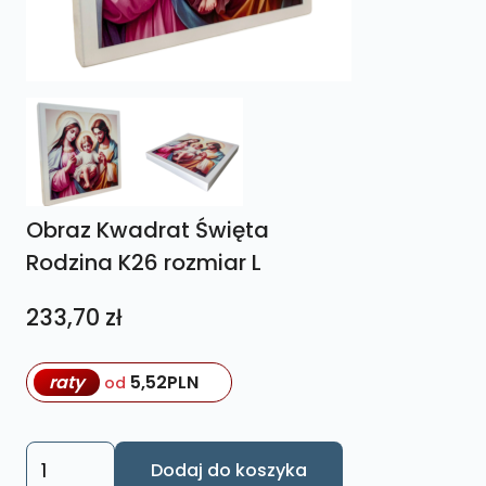
Obraz Kwadrat Święta
Rodzina K26 rozmiar L
233,70
zł
raty
5,52
PLN
od
ilość
Dodaj do koszyka
Obraz