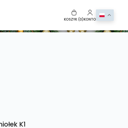
KOSZYK (
0
)
KONTO
iołek K1