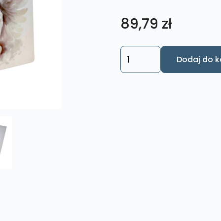
89,79
zł
ilość
Dodaj do k
Obraz
Kwadrat
Aniołek
K1