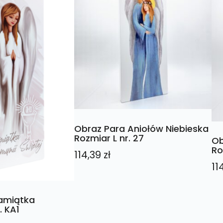
Obraz Para Aniołów Niebieska
Rozmiar L nr. 27
Ob
Ro
114,39
zł
11
Pamiątka
. KA1