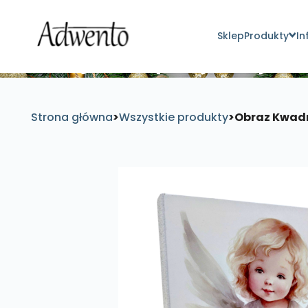
Sklep
Produkty
In
Znajdź inspirujące pro
Strona główna
>
Wszystkie produkty
>
Obraz Kwadr