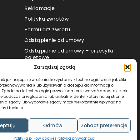
Reklamacje
Polityka zwrotów
Formularz zwrotu
Odstąpienie od umowy
Odstąpienie od umowy – przesyłki
paletowe
Zarządzaj zgodą
METODY PŁATNOŚCI
ć jak najlepsze wrażenia, korzystamy z technologii, takich jak pliki
 przechowywania i/lub uzyskiwania dostępu do informacji o
. Zgoda na te technologie pozwoli nam przetwarzać dane, takie jak
 podczas przeglądania lub unikalne identyfikatory na tej stronie.
enia zgody lub wycofanie zgody może niekorzystnie wpłynąć na
chy i funkcje.
DESIGN & CODE BY
FOXSTUDIO
eptuję
Odmów
Zobacz preferencje
Polityka plików cookies
Polityka prywatności