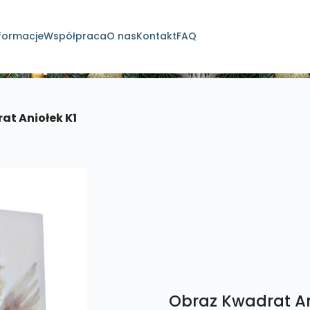
formacje
Współpraca
O nas
Kontakt
FAQ
dukty
at Aniołek K1
Obraz Kwadrat An