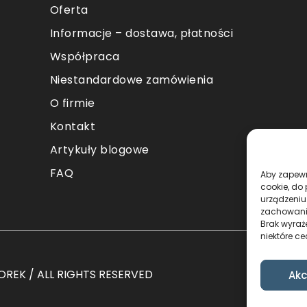
Oferta
Informacje – dostawa, płatności
Współpraca
Niestandardowe zamówienia
O firmie
Kontakt
Artykuły blogowe
FAQ
Aby zapewni
cookie, do
urządzeniu
zachowanie
Brak wyraż
niektóre ce
REK / ALL RIGHTS RESERVED
Akc