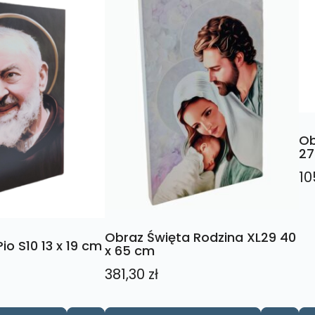
Ob
27
10
Obraz Święta Rodzina XL29 40
io S10 13 x 19 cm
x 65 cm
381,30
zł