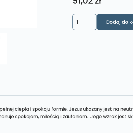
91,02
zł
ilość
Dodaj do k
Obraz
Jezusa
Chrystusa
Przyjdz
do
mnie
-
Jezus
z
Otwartą
Dłonią
łnej ciepła i spokoju formie. Jezus ukazany jest na neutr
S68
anuje spokojem, miłością i zaufaniem. Jego wzrok jest sk
13
x