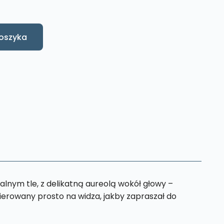
oszyka
alnym tle, z delikatną aureolą wokół głowy –
ierowany prosto na widza, jakby zapraszał do