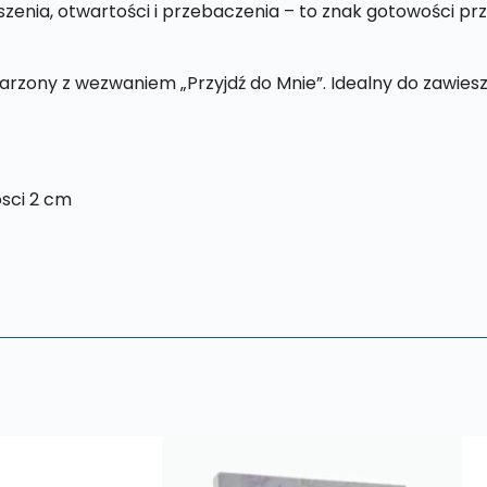
19
zenia, otwartości i przebaczenia – to znak gotowości pr
cm
zony z wezwaniem „Przyjdź do Mnie”. Idealny do zawieszen
sci 2 cm