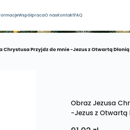
formacje
Współpraca
O nas
Kontakt
FAQ
dukty
 Chrystusa Przyjdz do mnie -Jezus z Otwartą Dłonią 
Obraz Jezusa Chr
-Jezus z Otwartą 