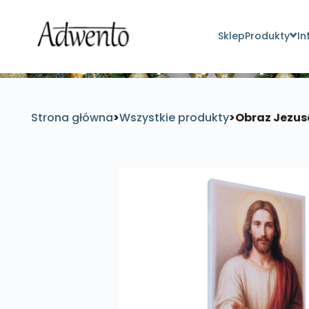
Sklep
Produkty
In
Znajdź inspirujące pro
Strona główna
>
Wszystkie produkty
>
Obraz Jezusa