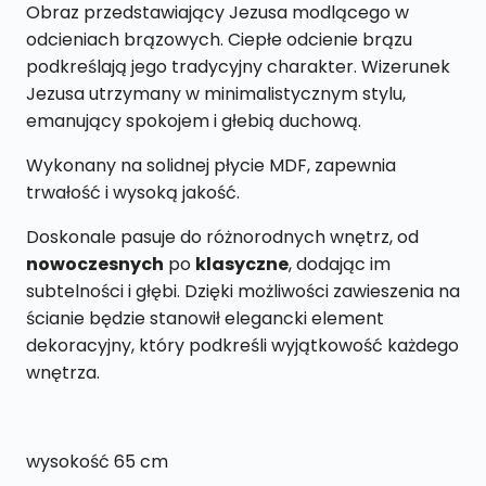
x
Obraz przedstawiający Jezusa modlącego w
65
odcieniach brązowych. Ciepłe odcienie brązu
cm
podkreślają jego tradycyjny charakter. Wizerunek
Jezusa utrzymany w minimalistycznym stylu,
emanujący spokojem i głebią duchową.
Wykonany na solidnej płycie MDF, zapewnia
trwałość i wysoką jakość.
Doskonale pasuje do różnorodnych wnętrz, od
nowoczesnych
po
klasyczne
, dodając im
subtelności i głębi. Dzięki możliwości zawieszenia na
ścianie będzie stanowił elegancki element
dekoracyjny, który podkreśli wyjątkowość każdego
wnętrza.
wysokość 65 cm