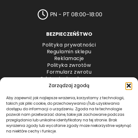
PN - PT 08:00–18:00
BEZPIECZEŃŚTWO
Polityka prywatności
Regulamin sklepu
Reklamacje
Polityka zwrotów
Formularz zwrotu
Odstąpienie od umowy
Odstąpienie od umowy – przesyłki paletowe
Zarządzaj zgodą
Aby zapewnić jak najlepsze wrażenia, korzystamy z technologii,
METODY PŁATNOŚCI
takich jak pliki cookie, do przechowywania i/lub uzyskiwania
dostępu do informacji o urządzeniu. Zgoda na te technologie
pozwoli nam przetwarzać dane, takie jak zachowanie podczas
przeglądania lub unikalne identyfikatory na tej stronie. Brak
wyrażenia zgody lub wycofanie zgody może niekorzystnie wpłynąć
na niektóre cechy i funkcje.