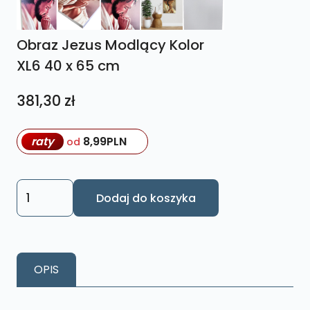
Obraz Jezus Modlący Kolor
XL6 40 x 65 cm
381,30
zł
raty
8,99
PLN
od
ilość
Dodaj do koszyka
Obraz
Jezus
Modlący
Kolor
OPIS
XL6
40