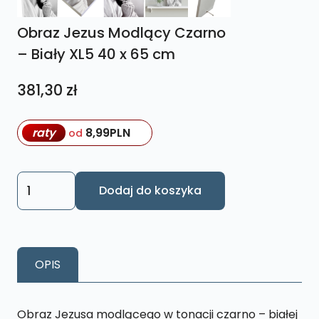
Obraz Jezus Modlący Czarno
– Biały XL5 40 x 65 cm
381,30
zł
raty
8,99
PLN
od
ilość
Dodaj do koszyka
Obraz
Jezus
Modlący
Czarno
OPIS
–
Biały
XL5
Obraz Jezusa modlącego w tonacji czarno – białej