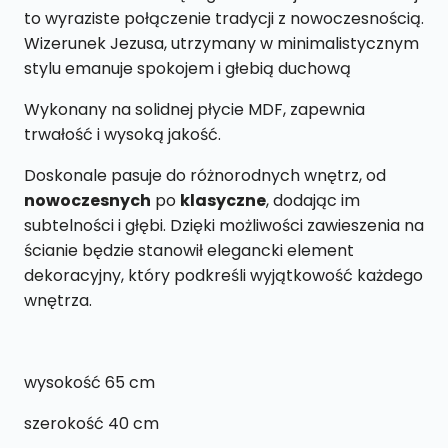
40
to wyraziste połączenie tradycji z nowoczesnością.
x
Wizerunek Jezusa, utrzymany w minimalistycznym
65
stylu emanuje spokojem i głebią duchową
cm
Wykonany na solidnej płycie MDF, zapewnia
trwałość i wysoką jakość.
Doskonale pasuje do różnorodnych wnętrz, od
nowoczesnych
po
klasyczne
, dodając im
subtelności i głębi. Dzięki możliwości zawieszenia na
ścianie będzie stanowił elegancki element
dekoracyjny, który podkreśli wyjątkowość każdego
wnętrza.
wysokość 65 cm
szerokość 40 cm