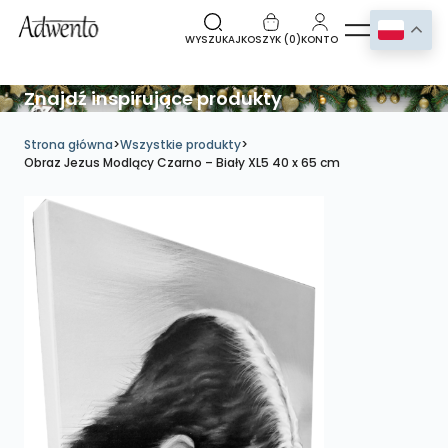
WYSZUKAJ
KOSZYK (
0
)
KONTO
Znajdź inspirujące produkty
Strona główna
>
Wszystkie produkty
>
Obraz Jezus Modlący Czarno – Biały XL5 40 x 65 cm