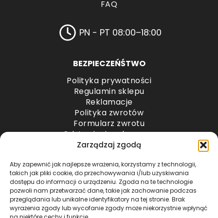
FAQ
PN - PT 08:00–18:00
BEZPIECZEŃŚTWO
Polityka prywatności
Regulamin sklepu
Reklamacje
Polityka zwrotów
Formularz zwrotu
Odstąpienie od umowy
Odstąpienie od umowy – przesyłki paletowe
Zarządzaj zgodą
Aby zapewnić jak najlepsze wrażenia, korzystamy z technologii,
METODY PŁATNOŚCI
takich jak pliki cookie, do przechowywania i/lub uzyskiwania
dostępu do informacji o urządzeniu. Zgoda na te technologie
pozwoli nam przetwarzać dane, takie jak zachowanie podczas
przeglądania lub unikalne identyfikatory na tej stronie. Brak
wyrażenia zgody lub wycofanie zgody może niekorzystnie wpłynąć
na niektóre cechy i funkcje.