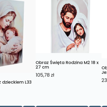
Obraz Święta Rodzina M2 18 x
27 cm
Ob
Je
105,78
zł
23
 dzieckiem L33