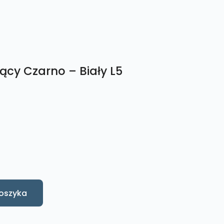
ący Czarno – Biały L5
oszyka