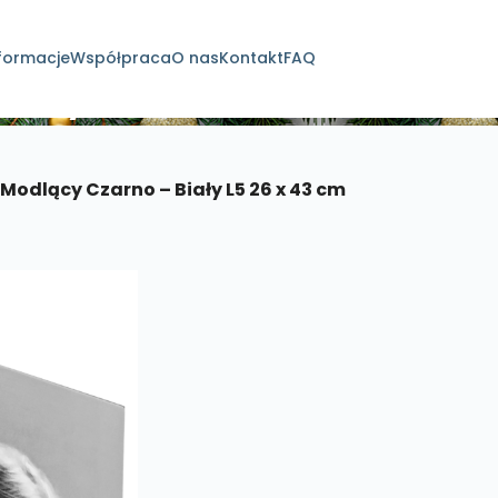
formacje
Współpraca
O nas
Kontakt
FAQ
dukty
Modlący Czarno – Biały L5 26 x 43 cm