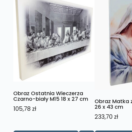
Obraz Ostatnia Wieczerza
Czarno-biały M15 18 x 27 cm
Obraz Matka z
26 x 43 cm
105,78
zł
233,70
zł