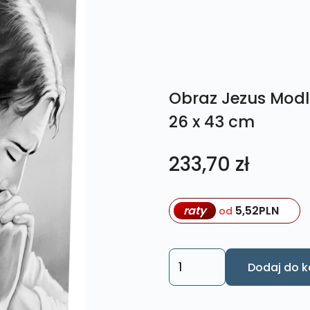
Obraz Jezus Modl
26 x 43 cm
233,70
zł
raty
5,52
PLN
od
ilość
Dodaj do k
Obraz
Jezus