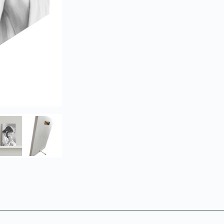
Modlący
Czarno
–
Biały
L5
26
x
43
cm