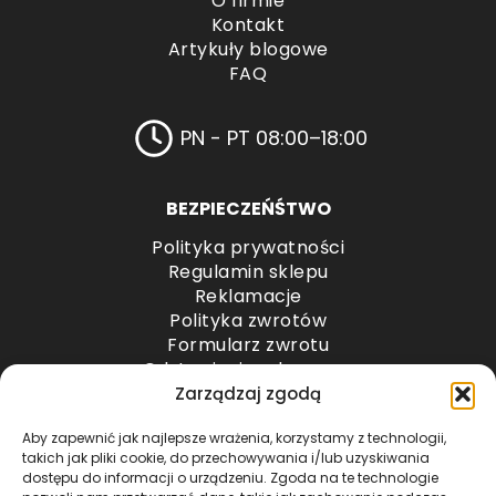
O firmie
Kontakt
Artykuły blogowe
FAQ
PN - PT 08:00–18:00
BEZPIECZEŃŚTWO
Polityka prywatności
Regulamin sklepu
Reklamacje
Polityka zwrotów
Formularz zwrotu
Odstąpienie od umowy
Odstąpienie od umowy – przesyłki paletowe
Zarządzaj zgodą
Aby zapewnić jak najlepsze wrażenia, korzystamy z technologii,
METODY PŁATNOŚCI
takich jak pliki cookie, do przechowywania i/lub uzyskiwania
dostępu do informacji o urządzeniu. Zgoda na te technologie