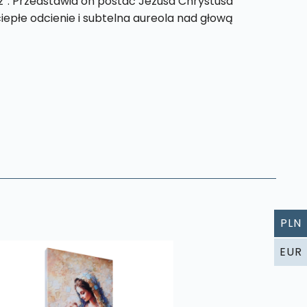
z”. Przedstawia on postać Jezusa Chrystusa
iepłe odcienie i subtelna aureola nad głową
PLN
EUR