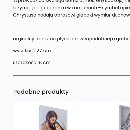
Wprowadź do swojego domu atmosferę spokoju, miło
trzymającego baranka w ramionach – symbol opieki, 
Chrystusa nadają obrazowi głęboki wymiar duchowy
orginalny obraz na płycie drewnopodobnej o grubo
wysokość 27 cm
szerokość 18 cm
Podobne produkty