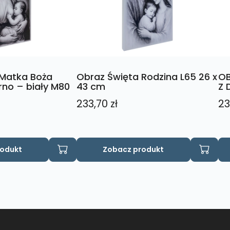
 Matka Boża
Obraz Święta Rodzina L65 26 x
OB
no – biały M80
43 cm
Z 
233,70
zł
23
rodukt
Zobacz produkt