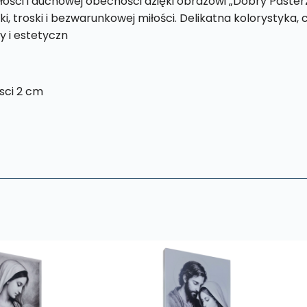
ści i duchowej obecności dzięki obrazowi „Dobry Paster
troski i bezwarunkowej miłości. Delikatna kolorystyka, c
 i estetyczn
sci 2 cm