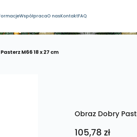
formacje
Współpraca
O nas
Kontakt
FAQ
dukty
Pasterz M66 18 x 27 cm
Obraz Dobry Past
105,78
zł