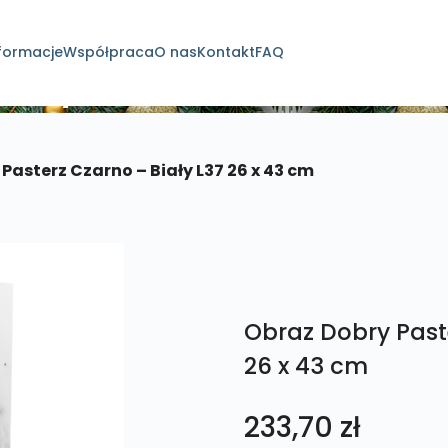
formacje
Współpraca
O nas
Kontakt
FAQ
dukty
Pasterz Czarno – Biały L37 26 x 43 cm
Obraz Dobry Paste
26 x 43 cm
233,70
zł