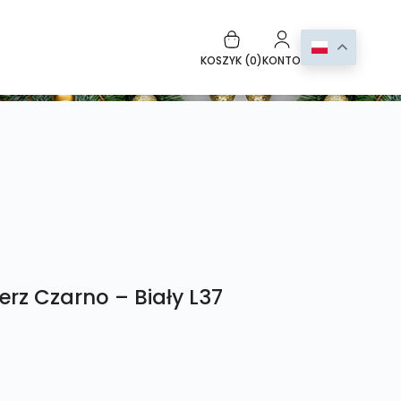
KOSZYK (
0
)
KONTO
rz Czarno – Biały L37