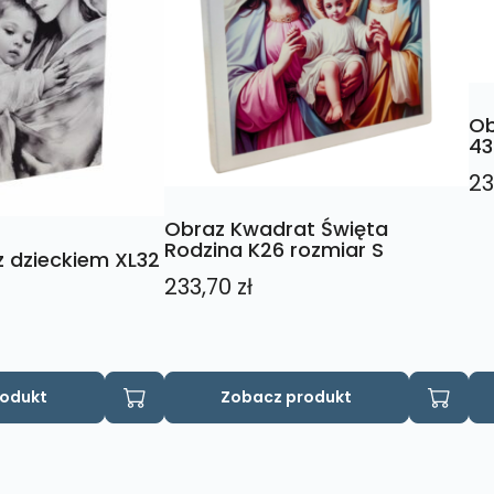
Ob
4
23
Obraz Kwadrat Święta
Rodzina K26 rozmiar S
 dzieckiem XL32
233,70
zł
rodukt
Zobacz produkt