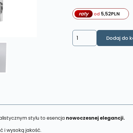
raty
5,52
PLN
od
ilość
Dodaj do k
Obraz
Dobry
Pasterz
Czarno
-
Biały
L37
26
x
43
listycznym stylu to esencja
nowoczesnej elegancji.
cm
ć i wysoką jakość.