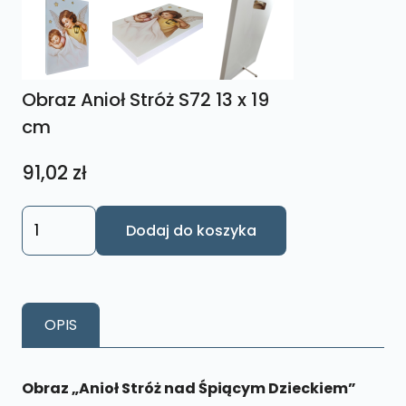
Obraz Anioł Stróż S72 13 x 19
cm
91,02
zł
ilość
Dodaj do koszyka
Obraz
Anioł
Stróż
S72
OPIS
13
x
19
Obraz „Anioł Stróż nad Śpiącym Dzieckiem”
cm