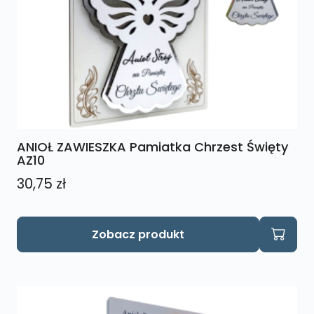
stronie
produktu
ANIOŁ ZAWIESZKA Pamiatka Chrzest Święty
AZ10
30,75
zł
Zobacz produkt