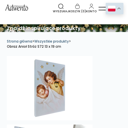
WYSZUKAJ
KOSZYK (
0
)
KONTO
Znajdź inspirujące produkty
Strona główna
>
Wszystkie produkty
>
Obraz Anioł Stróż S72 13 x 19 cm