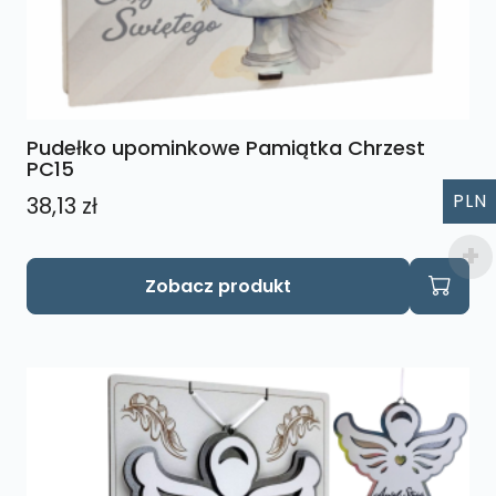
Pudełko upominkowe Pamiątka Chrzest
PC15
PLN
38,13
zł
Ten
Zobacz produkt
produkt
ma
wiele
wariantów.
Opcje
można
wybrać
na