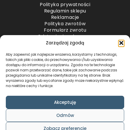
Polityka prywatności
Regulamin sklepu
Reklamacje
Polityka zwrotów
Formularz zwrotu
Odstąpienie od umowy
Odstąpienie od umowy – przesyłki paletowe
Zarządzaj zgodą
Aby zapewnić jak najlepsze wrażenia, korzystamy z technologii,
METODY PŁATNOŚCI
takich jak pliki cookie, do przechowywania i/lub uzyskiwania
dostępu do informacji o urządzeniu. Zgoda na te technologie
pozwoli nam przetwarzać dane, takie jak zachowanie podczas
przeglądania lub unikalne identyfikatory na tej stronie. Brak
wyrażenia zgody lub wycofanie zgody może niekorzystnie wpłynąć
na niektóre cechy i funkcje.
Akceptuję
COPYRIGHT © 2024 by ADWENTO ŁUKASZ
Odmów
WIECZOREK / ALL RIGHTS RESERVED
DESIGN & CODE BY
FOXSTUDIO
Zobacz preferencje