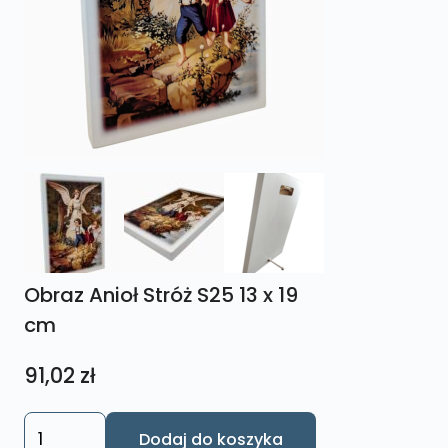
Obraz Anioł Stróż S25 13 x 19
cm
91,02
zł
ilość
Dodaj do koszyka