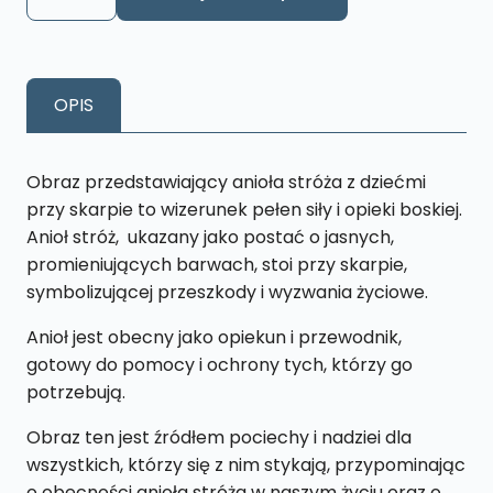
Obraz
Anioł
Stróż
S25
OPIS
13
x
19
Obraz przedstawiający anioła stróża z dziećmi
cm
przy skarpie to wizerunek pełen siły i opieki boskiej.
Anioł stróż, ukazany jako postać o jasnych,
promieniujących barwach, stoi przy skarpie,
symbolizującej przeszkody i wyzwania życiowe.
Anioł jest obecny jako opiekun i przewodnik,
gotowy do pomocy i ochrony tych, którzy go
potrzebują.
Obraz ten jest źródłem pociechy i nadziei dla
wszystkich, którzy się z nim stykają, przypominając
o obecności anioła stróża w naszym życiu oraz o