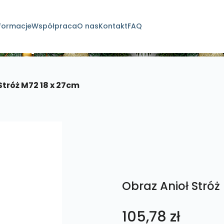
formacje
Współpraca
O nas
Kontakt
FAQ
dukty
Stróż M72 18 x 27cm
Obraz Anioł Stróż
105,78
zł