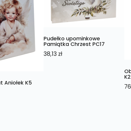
Pudełko upominkowe
Pamiątka Chrzest PC17
38,13
zł
Ob
K2
t Aniołek K5
76