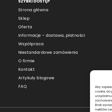
SZYBKI DOSTĘP
Strona główna
Sklep
Oferta
Informacje – dostawa, płatności
Współpraca
Niestandardowe zamówienia
O firmie
Kontakt
Artykuły blogowe
FAQ
Aby zapewni
cookie, do
urządzeniu
zachowanie
Brak wyraż
niektóre ce