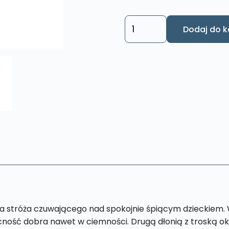
ilość
Dodaj do k
Obraz
Anioł
Stróż
M72
18
x
27cm
ła stróża czuwającego nad spokojnie śpiącym dzieckiem. 
ecność dobra nawet w ciemności. Drugą dłonią z troską ok