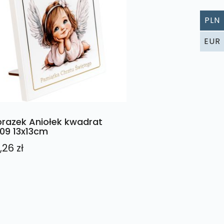
PLN
EUR
razek Aniołek kwadrat
09 13x13cm
,26
zł