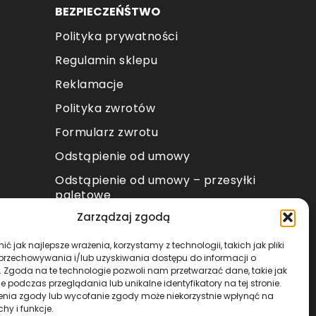
BEZPIECZEŃŚTWO
Polityka prywatności
Regulamin sklepu
Reklamacje
Polityka zwrotów
Formularz zwrotu
Odstąpienie od umowy
Odstąpienie od umowy – przesyłki
paletowe
Zarządzaj zgodą
METODY PŁATNOŚCI
ć jak najlepsze wrażenia, korzystamy z technologii, takich jak pliki
 przechowywania i/lub uzyskiwania dostępu do informacji o
. Zgoda na te technologie pozwoli nam przetwarzać dane, takie jak
 podczas przeglądania lub unikalne identyfikatory na tej stronie.
enia zgody lub wycofanie zgody może niekorzystnie wpłynąć na
chy i funkcje.