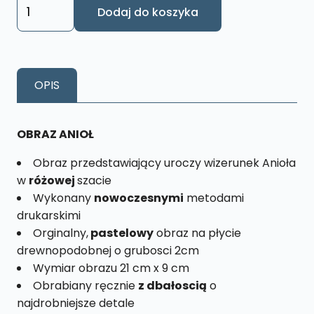
ilość
Dodaj do koszyka
Obraz
Anioł
Różowy
Rozmiar
OPIS
M
nr.
15
OBRAZ ANIOŁ
Obraz przedstawiający uroczy wizerunek Anioła
w
różowej
szacie
Wykonany
nowoczesnymi
metodami
drukarskimi
Orginalny,
pastelowy
obraz na płycie
drewnopodobnej o grubosci 2cm
Wymiar obrazu 21 cm x 9 cm
Obrabiany ręcznie
z dbałoscią
o
najdrobniejsze detale