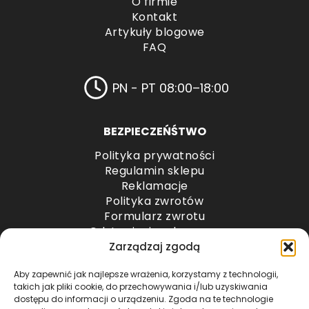
O firmie
Kontakt
Artykuły blogowe
FAQ
PN - PT 08:00–18:00
BEZPIECZEŃŚTWO
Polityka prywatności
Regulamin sklepu
Reklamacje
Polityka zwrotów
Formularz zwrotu
Odstąpienie od umowy
Odstąpienie od umowy – przesyłki paletowe
Zarządzaj zgodą
Aby zapewnić jak najlepsze wrażenia, korzystamy z technologii,
METODY PŁATNOŚCI
takich jak pliki cookie, do przechowywania i/lub uzyskiwania
dostępu do informacji o urządzeniu. Zgoda na te technologie