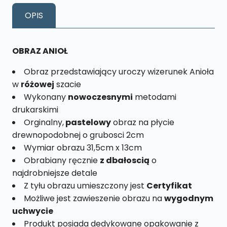
Rozmiar
OPIS
L
nr.
8
OBRAZ ANIOŁ
Obraz przedstawiający uroczy wizerunek Anioła
w
różowej
szacie
Wykonany
nowoczesnymi
metodami
drukarskimi
Orginalny,
pastelowy
obraz na płycie
drewnopodobnej o grubosci 2cm
Wymiar obrazu 31,5cm x 13cm
Obrabiany ręcznie
z dbałoscią
o
najdrobniejsze detale
Z tyłu obrazu umieszczony jest
Certyfikat
Możliwe jest zawieszenie obrazu na
wygodnym
uchwycie
Produkt posiada dedykowane opakowanie z