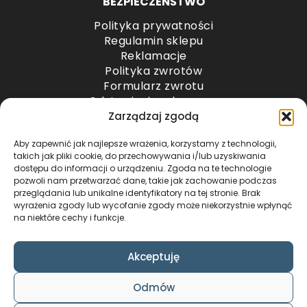
BEZPIECZEŃŚTWO
Polityka prywatności
Regulamin sklepu
Reklamacje
Polityka zwrotów
Formularz zwrotu
Odstąpienie od umowy
Odstąpienie od umowy – przesyłki paletowe
Zarządzaj zgodą
Aby zapewnić jak najlepsze wrażenia, korzystamy z technologii,
METODY PŁATNOŚCI
takich jak pliki cookie, do przechowywania i/lub uzyskiwania
dostępu do informacji o urządzeniu. Zgoda na te technologie
pozwoli nam przetwarzać dane, takie jak zachowanie podczas
przeglądania lub unikalne identyfikatory na tej stronie. Brak
wyrażenia zgody lub wycofanie zgody może niekorzystnie wpłynąć
na niektóre cechy i funkcje.
Akceptuję
COPYRIGHT © 2024 by ADWENTO ŁUKASZ
Odmów
WIECZOREK / ALL RIGHTS RESERVED