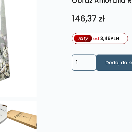
Obraz Anioł Lilia 
146,37
zł
raty
3,46
PLN
od
ilość
Dodaj do k
Obraz
Anioł
Lilia
Rozmiar
XL
nr.
2