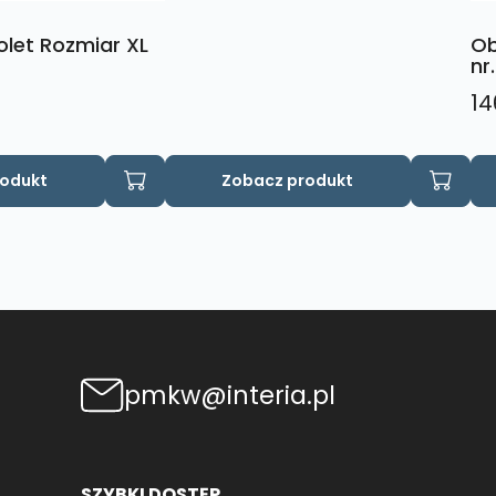
olet Rozmiar XL
Ob
nr.
14
rodukt
Zobacz produkt
pmkw@interia.pl
SZYBKI DOSTĘP