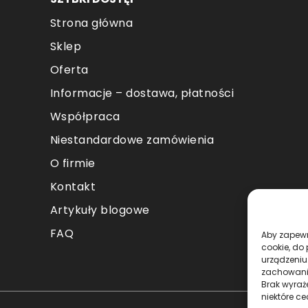
Strona główna
Sklep
Oferta
Informacje – dostawa, płatności
Współpraca
Niestandardowe zamówienia
O firmie
Kontakt
Artykuły blogowe
FAQ
Aby zapewni
cookie, do
urządzeniu
zachowanie
Brak wyraż
niektóre ce