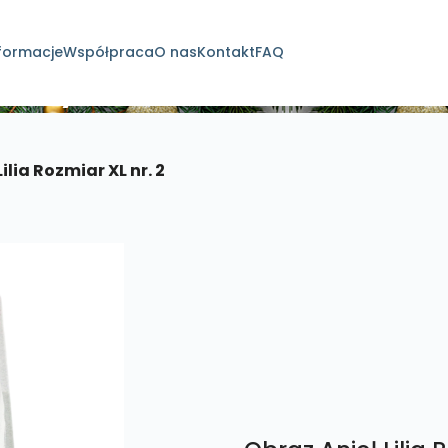
formacje
Współpraca
O nas
Kontakt
FAQ
dukty
ilia Rozmiar XL nr. 2