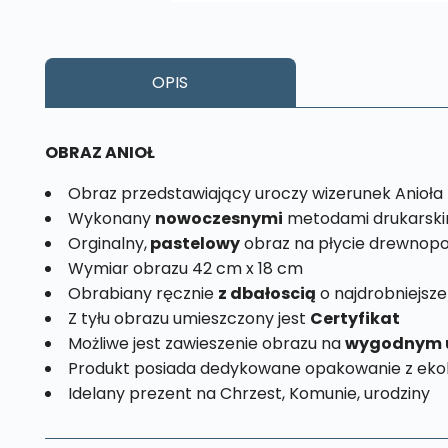
OPIS
OBRAZ ANIOŁ
Obraz przedstawiający uroczy wizerunek Anioła
Wykonany
nowoczesnymi
metodami drukarski
Orginalny,
pastelowy
obraz na płycie drewnopo
Wymiar obrazu 42 cm x 18 cm
Obrabiany ręcznie
z dbałoscią
o najdrobniejsze
Z tyłu obrazu umieszczony jest
Certyfikat
Możliwe jest zawieszenie obrazu na
wygodnym 
Produkt posiada dedykowane opakowanie z ekol
Idelany prezent na Chrzest, Komunie, urodziny