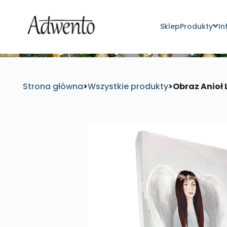
Sklep
Produkty
In
Znajdź inspirujące pro
Strona główna
>
Wszystkie produkty
>
Obraz Anioł L