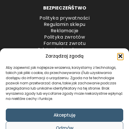
BEZPIECZEŃŚTWO
Polityka prywatności
Regulamin sklepu
Reklamacje
Polityka zwrotów
Formularz zwrotu
Odstąpienie od umowy
Odstąpienie od umowy – przesyłki paletowe
Zarządzaj zgodą
Aby zapewnić jak najlepsze wrażenia, korzystamy z technologii,
METODY PŁATNOŚCI
takich jak pliki cookie, do przechowywania i/lub uzyskiwania
dostępu do informacji o urządzeniu. Zgoda na te technologie
pozwoli nam przetwarzać dane, takie jak zachowanie podczas
przeglądania lub unikalne identyfikatory na tej stronie. Brak
wyrażenia zgody lub wycofanie zgody może niekorzystnie wpłynąć
na niektóre cechy i funkcje.
Akceptuję
COPYRIGHT © 2024 by ADWENTO ŁUKASZ
Odmów
WIECZOREK / ALL RIGHTS RESERVED