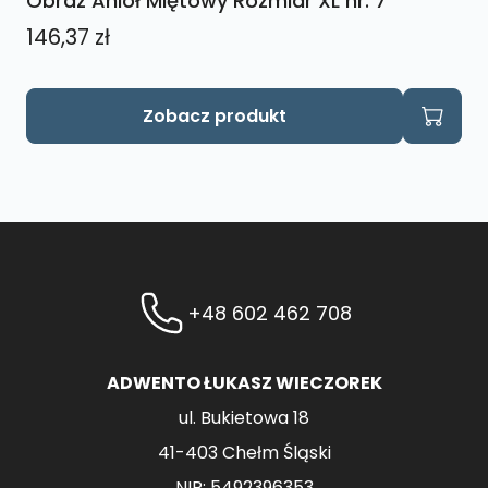
Obraz Anioł Miętowy Rozmiar XL nr. 7
146,37
zł
Zobacz produkt
+48 602 462 708
ADWENTO ŁUKASZ WIECZOREK
ul. Bukietowa 18
41-403 Chełm Śląski
NIP: 5492396353