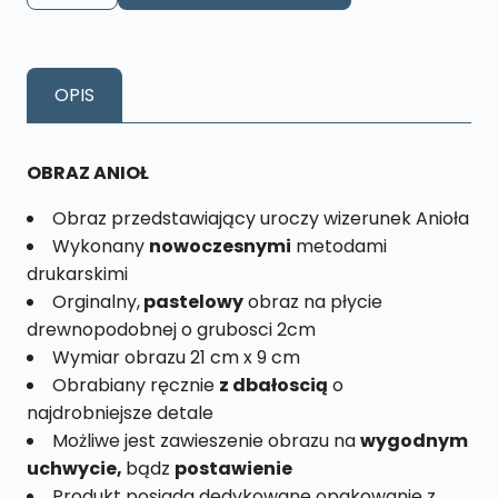
Anioł
Lilia
Rozmiar
OPIS
M
nr.
2
OBRAZ ANIOŁ
Obraz przedstawiający uroczy wizerunek Anioła
Wykonany
nowoczesnymi
metodami
drukarskimi
Orginalny,
pastelowy
obraz na płycie
drewnopodobnej o grubosci 2cm
Wymiar obrazu 21 cm x 9 cm
Obrabiany ręcznie
z dbałoscią
o
najdrobniejsze detale
Możliwe jest zawieszenie obrazu na
wygodnym
uchwycie,
bądz
postawienie
Produkt posiada dedykowane opakowanie z