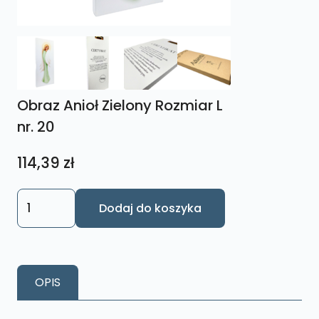
Obraz Anioł Zielony Rozmiar L
nr. 20
114,39
zł
ilość
Dodaj do koszyka
Obraz
Anioł
Zielony
Rozmiar
OPIS
L
nr.