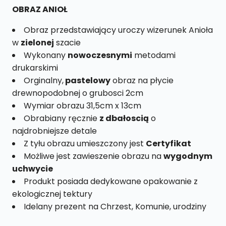
20
OBRAZ ANIOŁ
Obraz przedstawiający uroczy wizerunek Anioła
w
zielonej
szacie
Wykonany
nowoczesnymi
metodami
drukarskimi
Orginalny,
pastelowy
obraz na płycie
drewnopodobnej o grubosci 2cm
Wymiar obrazu 31,5cm x 13cm
Obrabiany ręcznie
z dbałoscią
o
najdrobniejsze detale
Z tyłu obrazu umieszczony jest
Certyfikat
Możliwe jest zawieszenie obrazu na
wygodnym
uchwycie
Produkt posiada dedykowane opakowanie z
ekologicznej tektury
Idelany prezent na Chrzest, Komunie, urodziny