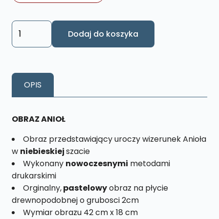
ilość
Dodaj do koszyka
Obraz
Anioł
Fiolet
Rozmiar
OPIS
XL
nr.
11
OBRAZ ANIOŁ
Obraz przedstawiający uroczy wizerunek Anioła
w
niebieskiej
szacie
Wykonany
nowoczesnymi
metodami
drukarskimi
Orginalny,
pastelowy
obraz na płycie
drewnopodobnej o grubosci 2cm
Wymiar obrazu 42 cm x 18 cm