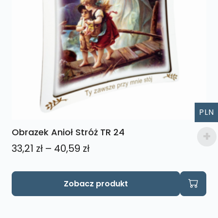
PLN
Obrazek Anioł Stróż TR 24
Zakres
33,21
zł
–
40,59
zł
cen:
od
Ten
Zobacz produkt
produkt
33,21 zł
ma
do
wiele