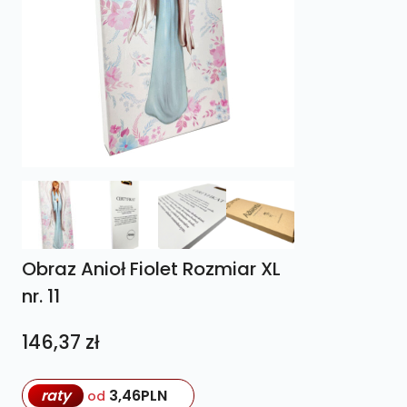
Obraz Anioł Fiolet Rozmiar XL
nr. 11
146,37
zł
raty
3,46
PLN
od