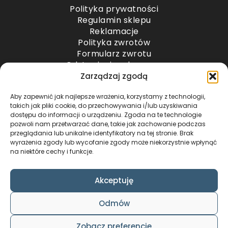
Polityka prywatności
Regulamin sklepu
Reklamacje
Polityka zwrotów
Formularz zwrotu
Odstąpienie od umowy
Odstąpienie od umowy – przesyłki paletowe
Zarządzaj zgodą
Aby zapewnić jak najlepsze wrażenia, korzystamy z technologii,
METODY PŁATNOŚCI
takich jak pliki cookie, do przechowywania i/lub uzyskiwania
dostępu do informacji o urządzeniu. Zgoda na te technologie
pozwoli nam przetwarzać dane, takie jak zachowanie podczas
przeglądania lub unikalne identyfikatory na tej stronie. Brak
wyrażenia zgody lub wycofanie zgody może niekorzystnie wpłynąć
na niektóre cechy i funkcje.
Akceptuję
COPYRIGHT © 2024 by ADWENTO ŁUKASZ
Odmów
WIECZOREK / ALL RIGHTS RESERVED
DESIGN & CODE BY
FOXSTUDIO
Zobacz preferencje