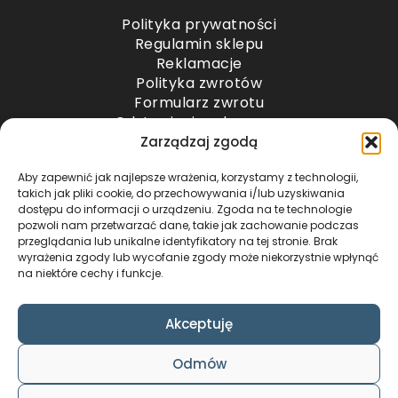
Polityka prywatności
Regulamin sklepu
Reklamacje
Polityka zwrotów
Formularz zwrotu
Odstąpienie od umowy
Odstąpienie od umowy – przesyłki paletowe
Zarządzaj zgodą
Aby zapewnić jak najlepsze wrażenia, korzystamy z technologii,
METODY PŁATNOŚCI
takich jak pliki cookie, do przechowywania i/lub uzyskiwania
dostępu do informacji o urządzeniu. Zgoda na te technologie
pozwoli nam przetwarzać dane, takie jak zachowanie podczas
przeglądania lub unikalne identyfikatory na tej stronie. Brak
wyrażenia zgody lub wycofanie zgody może niekorzystnie wpłynąć
na niektóre cechy i funkcje.
Akceptuję
COPYRIGHT © 2024 by ADWENTO ŁUKASZ
Odmów
WIECZOREK / ALL RIGHTS RESERVED
DESIGN & CODE BY
FOXSTUDIO