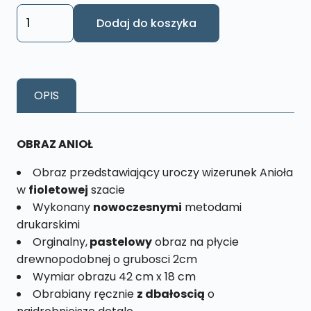
ilość
Dodaj do koszyka
Obraz
Anioł
Fiolet
Rozmiar
OPIS
XL
nr.
10
OBRAZ ANIOŁ
Obraz przedstawiający uroczy wizerunek Anioła
w
fioletowej
szacie
Wykonany
nowoczesnymi
metodami
drukarskimi
Orginalny,
pastelowy
obraz na płycie
drewnopodobnej o grubosci 2cm
Wymiar obrazu 42 cm x 18 cm
Obrabiany ręcznie
z dbałoscią
o