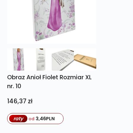
Obraz Anioł Fiolet Rozmiar XL
nr. 10
146,37
zł
raty
3,46
PLN
od