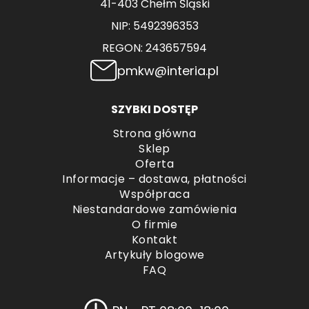
41-403 Chełm Śląski
NIP: 5492396353
REGON: 243657594
pmkw@interia.pl
SZYBKI DOSTĘP
Strona główna
Sklep
Oferta
Informacje – dostawa, płatności
Współpraca
Niestandardowe zamówienia
O firmie
Kontakt
Artykuły blogowe
FAQ