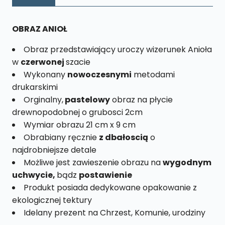
nr.
23
OBRAZ ANIOŁ
Obraz przedstawiający uroczy wizerunek Anioła
w
czerwonej
szacie
Wykonany
nowoczesnymi
metodami
drukarskimi
Orginalny,
pastelowy
obraz na płycie
drewnopodobnej o grubosci 2cm
Wymiar obrazu 21 cm x 9 cm
Obrabiany ręcznie
z dbałoscią
o
najdrobniejsze detale
Możliwe jest zawieszenie obrazu na
wygodnym
uchwycie,
bądz
postawienie
Produkt posiada dedykowane opakowanie z
ekologicznej tektury
Idelany prezent na Chrzest, Komunie, urodziny