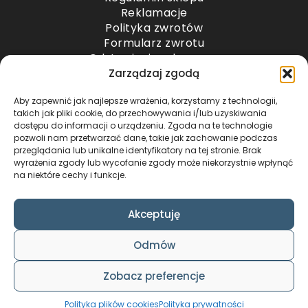
Reklamacje
Polityka zwrotów
Formularz zwrotu
Odstąpienie od umowy
Odstąpienie od umowy – przesyłki paletowe
Zarządzaj zgodą
Aby zapewnić jak najlepsze wrażenia, korzystamy z technologii,
METODY PŁATNOŚCI
takich jak pliki cookie, do przechowywania i/lub uzyskiwania
dostępu do informacji o urządzeniu. Zgoda na te technologie
pozwoli nam przetwarzać dane, takie jak zachowanie podczas
przeglądania lub unikalne identyfikatory na tej stronie. Brak
wyrażenia zgody lub wycofanie zgody może niekorzystnie wpłynąć
na niektóre cechy i funkcje.
Akceptuję
COPYRIGHT © 2024 by ADWENTO ŁUKASZ
Odmów
WIECZOREK / ALL RIGHTS RESERVED
DESIGN & CODE BY
FOXSTUDIO
Zobacz preferencje
Polityka plików cookies
Polityka prywatności