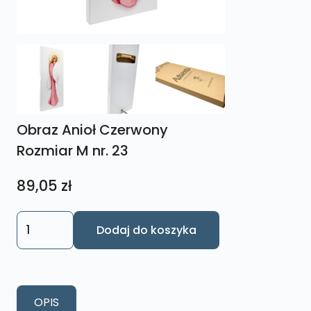
Obraz Anioł Czerwony
Rozmiar M nr. 23
89,05
zł
ilość
Dodaj do koszyka
Obraz
Anioł
Czerwony
Rozmiar
OPIS
M