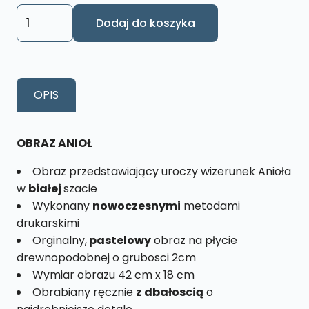
ilość
Dodaj do koszyka
Obraz
Anioł
Biały
Rozmiar
OPIS
XL
nr.
14
OBRAZ ANIOŁ
Obraz przedstawiający uroczy wizerunek Anioła
w
białej
szacie
Wykonany
nowoczesnymi
metodami
drukarskimi
Orginalny,
pastelowy
obraz na płycie
drewnopodobnej o grubosci 2cm
Wymiar obrazu 42 cm x 18 cm
Obrabiany ręcznie
z dbałoscią
o