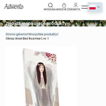
WYSZUKAJ
KOSZYK (
0
)
KONTO
Znajdź inspirujące produkty
Strona główna
>
Wszystkie produkty
>
Obraz Anioł Beż Rozmiar L nr. 1