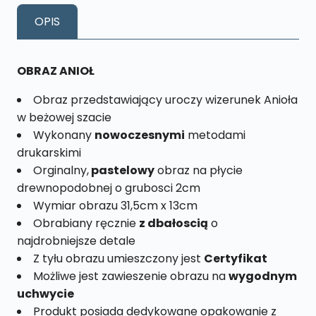
Rozmiar
OPIS
L
nr.
1
OBRAZ ANIOŁ
Obraz przedstawiający uroczy wizerunek Anioła
w beżowej szacie
Wykonany
nowoczesnymi
metodami
drukarskimi
Orginalny,
pastelowy
obraz na płycie
drewnopodobnej o grubosci 2cm
Wymiar obrazu 31,5cm x 13cm
Obrabiany ręcznie
z dbałoscią
o
najdrobniejsze detale
Z tyłu obrazu umieszczony jest
Certyfikat
Możliwe jest zawieszenie obrazu na
wygodnym
uchwycie
Produkt posiada dedykowane opakowanie z