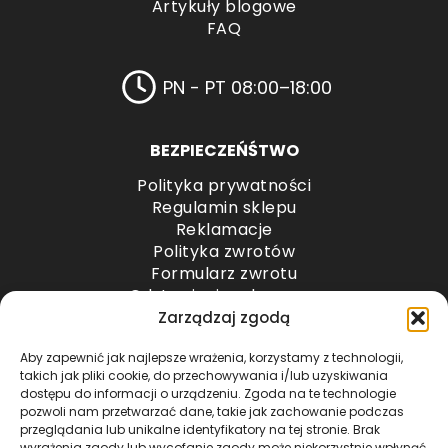
Artykuły blogowe
FAQ
PN - PT 08:00–18:00
BEZPIECZEŃŚTWO
Polityka prywatności
Regulamin sklepu
Reklamacje
Polityka zwrotów
Formularz zwrotu
Odstąpienie od umowy
Odstąpienie od umowy – przesyłki paletowe
Zarządzaj zgodą
Aby zapewnić jak najlepsze wrażenia, korzystamy z technologii,
METODY PŁATNOŚCI
takich jak pliki cookie, do przechowywania i/lub uzyskiwania
dostępu do informacji o urządzeniu. Zgoda na te technologie
pozwoli nam przetwarzać dane, takie jak zachowanie podczas
przeglądania lub unikalne identyfikatory na tej stronie. Brak
wyrażenia zgody lub wycofanie zgody może niekorzystnie wpłynąć