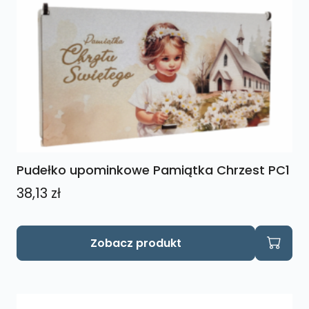
Pudełko upominkowe Pamiątka Chrzest PC1
38,13
zł
Ten
Zobacz produkt
produkt
ma
wiele
wariantów.