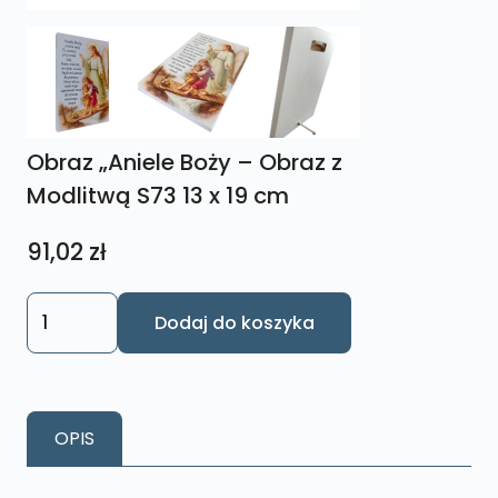
Obraz „Aniele Boży – Obraz z
Modlitwą S73 13 x 19 cm
91,02
zł
ilość
Dodaj do koszyka
Obraz
„Aniele
Boży
–
OPIS
Obraz
z