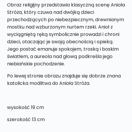
Modlitwą
Obraz religijny przedstawia klasyczną scenę Anioła
S73
Stróża, który czuwa nad dwójką dzieci
13
przechodzących po niebezpiecznym, drewnianym
x
mostku nad wzburzonym nurtem rzeki. Anioł z
19
wyciągniętą ręką symbolicznie prowadzi i chroni
cm
dzieci, otaczając je swoją obecnością i opieką.
Jego postać emanuje spokojem, troską i boskim
światłem, a aureola nad głową podkreśla jego
niebiańskie pochodzenie.
Po lewej stronie obrazu znajduje się dobrze znana
katolicka modlitwa do Anioła Stróża.
wysokość 19 cm
szerokość 13 cm