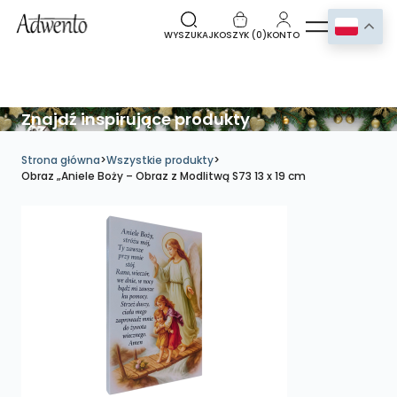
WYSZUKAJ
KOSZYK (
0
)
KONTO
Znajdź inspirujące produkty
Strona główna
>
Wszystkie produkty
>
Obraz „Aniele Boży – Obraz z Modlitwą S73 13 x 19 cm