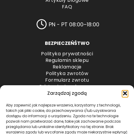
Artykuły blogowe
FAQ
PN - PT 08:00–18:00
BEZPIECZEŃŚTWO
Polityka prywatności
Regulamin sklepu
Reklamacje
Polityka zwrotów
Formularz zwrotu
Odstąpienie od umowy
Odstąpienie od umowy – przesyłki paletowe
Zarządzaj zgodą
Aby zapewnić jak najlepsze wrażenia, korzystamy z technologii,
METODY PŁATNOŚCI
takich jak pliki cookie, do przechowywania i/lub uzyskiwania
dostępu do informacji o urządzeniu. Zgoda na te technologie
pozwoli nam przetwarzać dane, takie jak zachowanie podczas
przeglądania lub unikalne identyfikatory na tej stronie. Brak
wyrażenia zgody lub wycofanie zgody może niekorzystnie wpłynąć