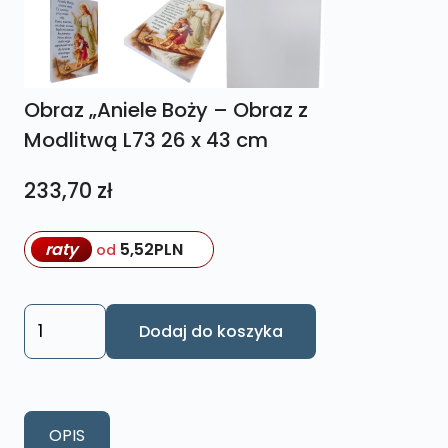
Obraz „Aniele Boży – Obraz z
Modlitwą L73 26 x 43 cm
233,70
zł
raty
5,52
PLN
od
ilość
Dodaj do koszyka
Obraz
„Aniele
Boży
–
OPIS
Obraz