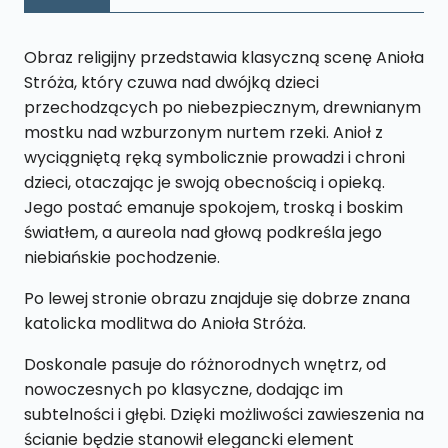
z
Modlitwą
Obraz religijny przedstawia klasyczną scenę Anioła
L73
Stróża, który czuwa nad dwójką dzieci
26
przechodzących po niebezpiecznym, drewnianym
x
mostku nad wzburzonym nurtem rzeki. Anioł z
43
wyciągniętą ręką symbolicznie prowadzi i chroni
cm
dzieci, otaczając je swoją obecnością i opieką.
Jego postać emanuje spokojem, troską i boskim
światłem, a aureola nad głową podkreśla jego
niebiańskie pochodzenie.
Po lewej stronie obrazu znajduje się dobrze znana
katolicka modlitwa do Anioła Stróża.
Doskonale pasuje do różnorodnych wnętrz, od
nowoczesnych po klasyczne, dodając im
subtelności i głębi. Dzięki możliwości zawieszenia na
ścianie będzie stanowił elegancki element