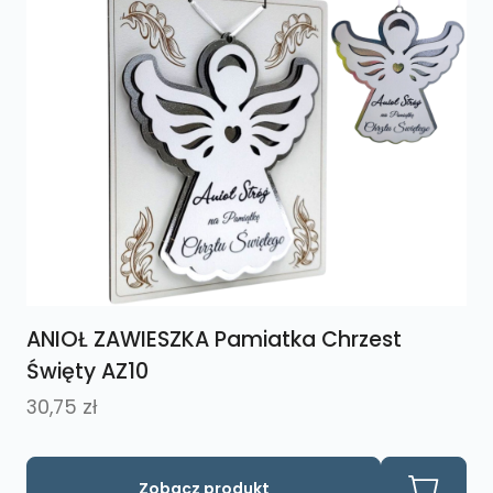
Opcje
można
wybrać
na
stronie
produktu
ANIOŁ ZAWIESZKA Pamiatka Chrzest
Święty AZ10
30,75
zł
Zobacz produkt