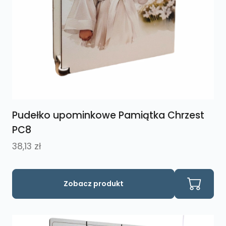
Pudełko upominkowe Pamiątka Chrzest
PC8
38,13
zł
Ten
Zobacz produkt
produkt
ma
wiele
wariantów.