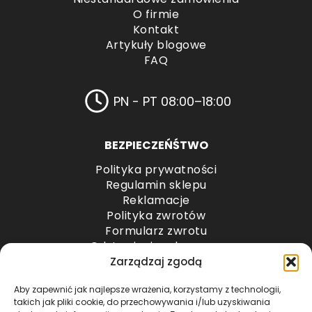
O firmie
Kontakt
Artykuły blogowe
FAQ
PN - PT 08:00–18:00
BEZPIECZEŃŚTWO
Polityka prywatności
Regulamin sklepu
Reklamacje
Polityka zwrotów
Formularz zwrotu
Odstąpienie od umowy
Odstąpienie od umowy – przesyłki paletowe
Zarządzaj zgodą
Aby zapewnić jak najlepsze wrażenia, korzystamy z technologii,
METODY PŁATNOŚCI
takich jak pliki cookie, do przechowywania i/lub uzyskiwania