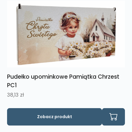
Pudełko upominkowe Pamiątka Chrzest
PC1
38,13
zł
Ten
Zobacz produkt
produkt
ma