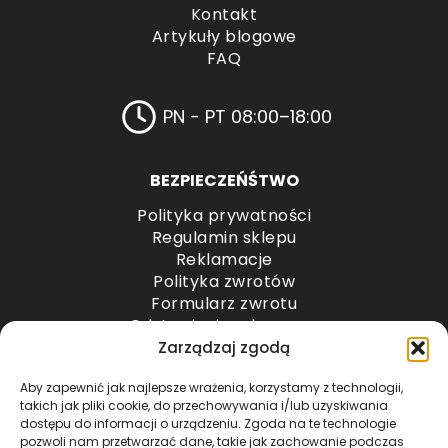
Kontakt
Artykuły blogowe
FAQ
PN - PT 08:00–18:00
BEZPIECZEŃŚTWO
Polityka prywatności
Regulamin sklepu
Reklamacje
Polityka zwrotów
Formularz zwrotu
Odstąpienie od umowy
Odstąpienie od umowy – przesyłki paletowe
Zarządzaj zgodą
Aby zapewnić jak najlepsze wrażenia, korzystamy z technologii,
METODY PŁATNOŚCI
takich jak pliki cookie, do przechowywania i/lub uzyskiwania
dostępu do informacji o urządzeniu. Zgoda na te technologie
pozwoli nam przetwarzać dane, takie jak zachowanie podczas